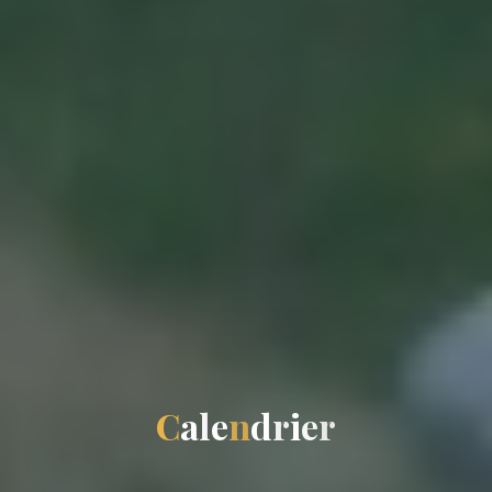
C
a
l
e
n
d
r
i
e
r